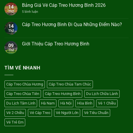
luận
Bảng Giá Vé Cáp Treo Hương Bình 2026
14
ở
Cáp
Th2
ở
5 bình luận
Treo
Bảng
Hương
Giá
Bình
Vé
Cáp Treo Hương Bình Đi Qua Những Điểm Nào?
14
Dài
Cáp
Bao
Th2
Không
Treo
Nhiêu?
có
Hương
bình
Bình
luận
2026
Giới Thiệu Cáp Treo Hương Bình
09
ở
Cáp
Th2
Không
Treo
có
Hương
bình
Bình
luận
Đi
ở
TÌM VÉ NHANH
Qua
Giới
Những
Thiệu
Điểm
Cáp
Nào?
Treo
Cáp Treo Chùa Hương
Cáp Treo Chùa Tam Chúc
Hương
Bình
Cáp Treo Chùa Tiên
Cáp Treo Hương Bình
Du Lịch Chữa Lành
Du Lịch Tâm Linh
Hà Nam
Hà Nội
Hòa Bình
Vé 1 Chiều
Vé 2 Chiều
Vé Cáp Treo
Vé Người Lớn
Vé Tiêu Chuẩn
Vé Trẻ Em