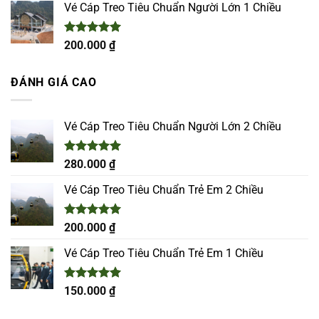
5 sao
Vé Cáp Treo Tiêu Chuẩn Người Lớn 1 Chiều
Được xếp
200.000
₫
hạng
5.00
5 sao
ĐÁNH GIÁ CAO
Vé Cáp Treo Tiêu Chuẩn Người Lớn 2 Chiều
Được xếp
280.000
₫
hạng
5.00
5 sao
Vé Cáp Treo Tiêu Chuẩn Trẻ Em 2 Chiều
Được xếp
200.000
₫
hạng
5.00
5 sao
Vé Cáp Treo Tiêu Chuẩn Trẻ Em 1 Chiều
Được xếp
150.000
₫
hạng
5.00
5 sao