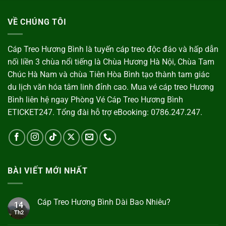
VỀ CHÚNG TÔI
Cáp Treo Hương Bình là tuyến cáp treo độc đáo và hấp dẫn
nối liền 3 chùa nổi tiếng là Chùa Hương Hà Nội, Chùa Tam
Chúc Hà Nam và chùa Tiên Hòa Bình tạo thành tam giác
du lịch văn hóa tâm linh đỉnh cao. Mua vé cáp treo Hương
Bình liên hệ ngay Phòng Vé Cáp Treo Hương Bình
ETICKET247. Tổng đài hỗ trợ eBooking: 0786.247.247.
BÀI VIẾT MỚI NHẤT
Cáp Treo Hương Bình Dài Bao Nhiêu?
14
Th2
Không
có
bình