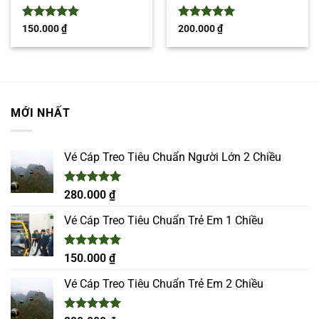
Được xếp
Được xếp
150.000
₫
200.000
₫
hạng
5
5
hạng
5
5
sao
sao
MỚI NHẤT
Vé Cáp Treo Tiêu Chuẩn Người Lớn 2 Chiều
Được xếp
280.000
₫
hạng
5.00
5 sao
Vé Cáp Treo Tiêu Chuẩn Trẻ Em 1 Chiều
Được xếp
150.000
₫
hạng
5.00
5 sao
Vé Cáp Treo Tiêu Chuẩn Trẻ Em 2 Chiều