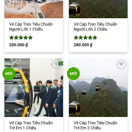
Vé Cáp Treo Tiêu Chuẩn
Vé Cáp Treo Tiêu Chuẩn
Người Lớn 1 Chiều
Người Lớn 2 Chiều
Được xếp
Được xếp
200.000
₫
280.000
₫
hạng
5
5
hạng
5
5
sao
sao
Add to
Add to
MỚI
MỚI
wishlist
wishlist
Vé Cáp Treo Tiêu Chuẩn
Vé Cáp Treo Tiêu Chuẩn
Trẻ Em 1 Chiều
Trẻ Em 2 Chiều