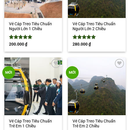
Vé Cáp Treo Tiêu Chuẩn
Vé Cáp Treo Tiêu Chuẩn
Người Lớn 1 Chiều
Người Lớn 2 Chiều
Được xếp
Được xếp
200.000
₫
280.000
₫
hạng
5
5
hạng
5
5
sao
sao
Add to
Add to
MỚI
MỚI
wishlist
wishlist
Vé Cáp Treo Tiêu Chuẩn
Vé Cáp Treo Tiêu Chuẩn
Trẻ Em 1 Chiều
Trẻ Em 2 Chiều