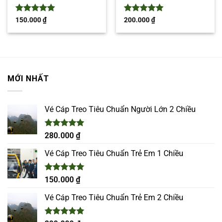
Được xếp
Được xếp
150.000
₫
200.000
₫
hạng
5
5
hạng
5
5
sao
sao
MỚI NHẤT
Vé Cáp Treo Tiêu Chuẩn Người Lớn 2 Chiều
Được xếp
280.000
₫
hạng
5.00
5 sao
Vé Cáp Treo Tiêu Chuẩn Trẻ Em 1 Chiều
Được xếp
150.000
₫
hạng
5.00
5 sao
Vé Cáp Treo Tiêu Chuẩn Trẻ Em 2 Chiều