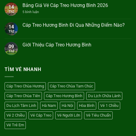
luận
Bảng Giá Vé Cáp Treo Hương Bình 2026
14
ở
Cáp
Th2
ở
5 bình luận
Treo
Bảng
Hương
Giá
Bình
Vé
Cáp Treo Hương Bình Đi Qua Những Điểm Nào?
14
Dài
Cáp
Bao
Th2
Không
Treo
Nhiêu?
có
Hương
bình
Bình
luận
2026
Giới Thiệu Cáp Treo Hương Bình
09
ở
Cáp
Th2
Không
Treo
có
Hương
bình
Bình
luận
Đi
ở
TÌM VÉ NHANH
Qua
Giới
Những
Thiệu
Điểm
Cáp
Nào?
Treo
Cáp Treo Chùa Hương
Cáp Treo Chùa Tam Chúc
Hương
Bình
Cáp Treo Chùa Tiên
Cáp Treo Hương Bình
Du Lịch Chữa Lành
Du Lịch Tâm Linh
Hà Nam
Hà Nội
Hòa Bình
Vé 1 Chiều
Vé 2 Chiều
Vé Cáp Treo
Vé Người Lớn
Vé Tiêu Chuẩn
Vé Trẻ Em