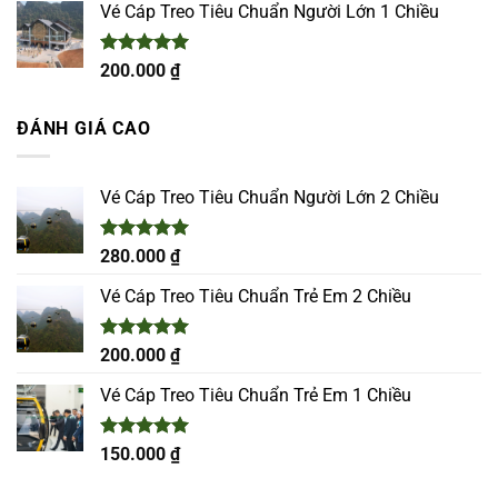
5 sao
Vé Cáp Treo Tiêu Chuẩn Người Lớn 1 Chiều
Được xếp
200.000
₫
hạng
5.00
5 sao
ĐÁNH GIÁ CAO
Vé Cáp Treo Tiêu Chuẩn Người Lớn 2 Chiều
Được xếp
280.000
₫
hạng
5.00
5 sao
Vé Cáp Treo Tiêu Chuẩn Trẻ Em 2 Chiều
Được xếp
200.000
₫
hạng
5.00
5 sao
Vé Cáp Treo Tiêu Chuẩn Trẻ Em 1 Chiều
Được xếp
150.000
₫
hạng
5.00
5 sao