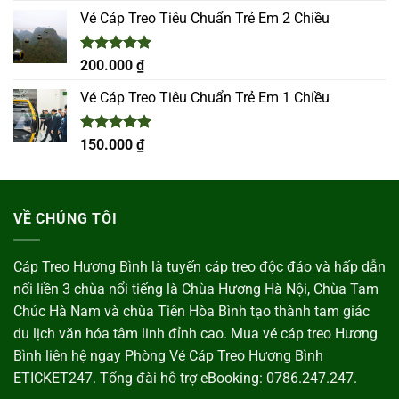
5 sao
Vé Cáp Treo Tiêu Chuẩn Trẻ Em 2 Chiều
Được xếp
200.000
₫
hạng
5.00
5 sao
Vé Cáp Treo Tiêu Chuẩn Trẻ Em 1 Chiều
Được xếp
150.000
₫
hạng
5.00
5 sao
VỀ CHÚNG TÔI
Cáp Treo Hương Bình là tuyến cáp treo độc đáo và hấp dẫn
nối liền 3 chùa nổi tiếng là Chùa Hương Hà Nội, Chùa Tam
Chúc Hà Nam và chùa Tiên Hòa Bình tạo thành tam giác
du lịch văn hóa tâm linh đỉnh cao. Mua vé cáp treo Hương
Bình liên hệ ngay Phòng Vé Cáp Treo Hương Bình
ETICKET247. Tổng đài hỗ trợ eBooking: 0786.247.247.