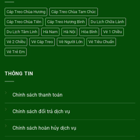
Điểm
Cáp
Nào?
Treo
Cáp Treo Chùa Hương
Cáp Treo Chùa Tam Chúc
Hương
Bình
Cáp Treo Chùa Tiên
Cáp Treo Hương Bình
Du Lịch Chữa Lành
Du Lịch Tâm Linh
Hà Nam
Hà Nội
Hòa Bình
Vé 1 Chiều
Vé 2 Chiều
Vé Cáp Treo
Vé Người Lớn
Vé Tiêu Chuẩn
Vé Trẻ Em
THÔNG TIN
Chính sách thanh toán
Chính sách đổi trả dịch vụ
Chính sách hoàn hủy dịch vụ