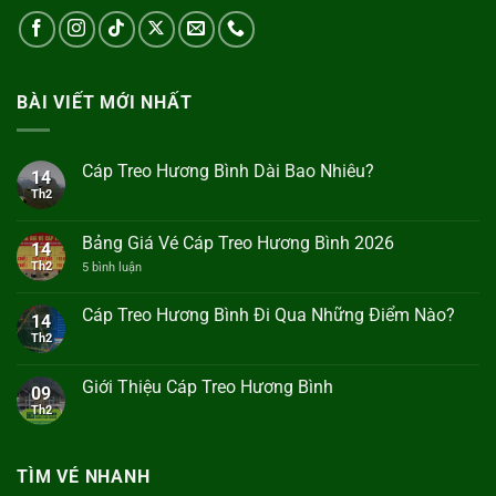
BÀI VIẾT MỚI NHẤT
Cáp Treo Hương Bình Dài Bao Nhiêu?
14
Th2
Không
có
bình
luận
Bảng Giá Vé Cáp Treo Hương Bình 2026
14
ở
Cáp
Th2
ở
5 bình luận
Treo
Bảng
Hương
Giá
Bình
Vé
Cáp Treo Hương Bình Đi Qua Những Điểm Nào?
14
Dài
Cáp
Bao
Th2
Không
Treo
Nhiêu?
có
Hương
bình
Bình
luận
2026
Giới Thiệu Cáp Treo Hương Bình
09
ở
Cáp
Th2
Không
Treo
có
Hương
bình
Bình
luận
Đi
ở
TÌM VÉ NHANH
Qua
Giới
Những
Thiệu