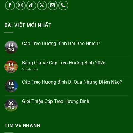
BÀI VIẾT MỚI NHẤT
Cáp Treo Hương Bình Dài Bao Nhiêu?
14
Th2
Không
có
bình
luận
Bảng Giá Vé Cáp Treo Hương Bình 2026
14
ở
Cáp
Th2
ở
5 bình luận
Treo
Bảng
Hương
Giá
Bình
Vé
Cáp Treo Hương Bình Đi Qua Những Điểm Nào?
14
Dài
Cáp
Bao
Th2
Không
Treo
Nhiêu?
có
Hương
bình
Bình
luận
2026
Giới Thiệu Cáp Treo Hương Bình
09
ở
Cáp
Th2
Không
Treo
có
Hương
bình
Bình
luận
Đi
ở
TÌM VÉ NHANH
Qua
Giới
Những
Thiệu