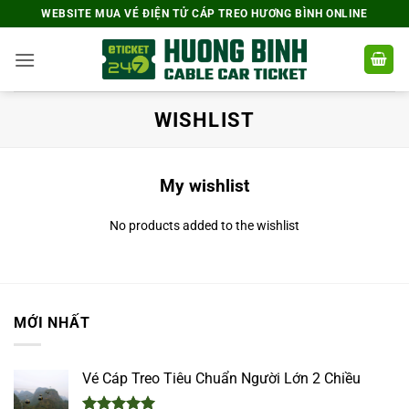
Bỏ
WEBSITE MUA VÉ ĐIỆN TỬ CÁP TREO HƯƠNG BÌNH ONLINE
qua
nội
dung
WISHLIST
My wishlist
No products added to the wishlist
MỚI NHẤT
Vé Cáp Treo Tiêu Chuẩn Người Lớn 2 Chiều