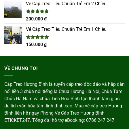
5 sao
Vé Cáp Treo Tiêu Chuẩn Trẻ Em 2 Chiều
Được xếp
200.000
₫
hạng
5.00
5 sao
Vé Cáp Treo Tiêu Chuẩn Trẻ Em 1 Chiều
Được xếp
150.000
₫
hạng
5.00
5 sao
VỀ CHÚNG TÔI
Cáp Treo Hương Bình là tuyến cáp treo độc đáo và hấp dẫn
nối liền 3 chùa nổi tiếng là Chùa Hương Hà Nội, Chùa Tam
Chúc Hà Nam và chùa Tiên Hòa Bình tạo thành tam giác
du lịch văn hóa tâm linh đỉnh cao. Mua vé cáp treo Hương
Bình liên hệ ngay Phòng Vé Cáp Treo Hương Bình
ETICKET247. Tổng đài hỗ trợ eBooking: 0786.247.247.