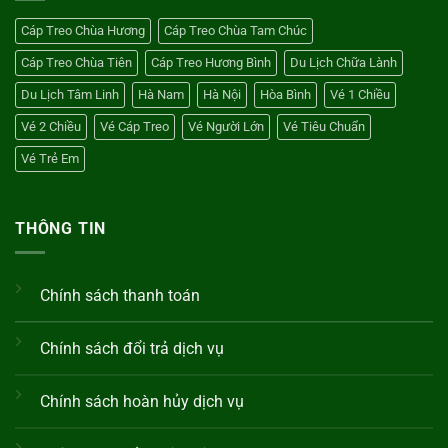
Điểm
Cáp
Nào?
Treo
Cáp Treo Chùa Hương
Cáp Treo Chùa Tam Chúc
Hương
Bình
Cáp Treo Chùa Tiên
Cáp Treo Hương Bình
Du Lịch Chữa Lành
Du Lịch Tâm Linh
Hà Nam
Hà Nội
Hòa Bình
Vé 1 Chiều
Vé 2 Chiều
Vé Cáp Treo
Vé Người Lớn
Vé Tiêu Chuẩn
Vé Trẻ Em
THÔNG TIN
Chính sách thanh toán
Chính sách đổi trả dịch vụ
Chính sách hoàn hủy dịch vụ