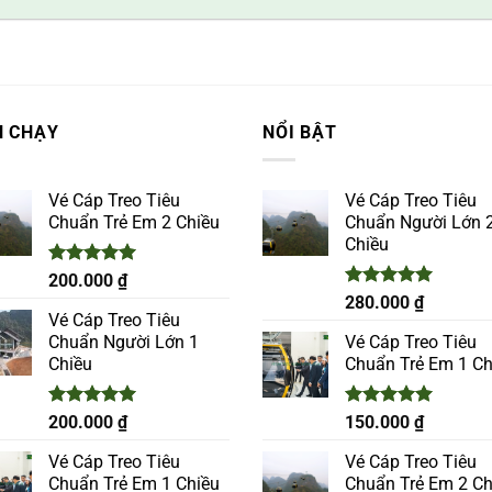
N CHẠY
NỔI BẬT
Vé Cáp Treo Tiêu
Vé Cáp Treo Tiêu
Chuẩn Trẻ Em 2 Chiều
Chuẩn Người Lớn 
Chiều
Được xếp
200.000
₫
hạng
5.00
Được xếp
280.000
₫
5 sao
hạng
5.00
Vé Cáp Treo Tiêu
5 sao
Chuẩn Người Lớn 1
Vé Cáp Treo Tiêu
Chiều
Chuẩn Trẻ Em 1 Ch
Được xếp
Được xếp
200.000
₫
150.000
₫
hạng
5.00
hạng
5.00
5 sao
5 sao
Vé Cáp Treo Tiêu
Vé Cáp Treo Tiêu
Chuẩn Trẻ Em 1 Chiều
Chuẩn Trẻ Em 2 Ch