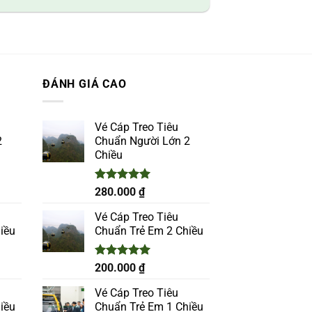
ĐÁNH GIÁ CAO
Vé Cáp Treo Tiêu
2
Chuẩn Người Lớn 2
Chiều
Được xếp
280.000
₫
hạng
5.00
5 sao
Vé Cáp Treo Tiêu
iều
Chuẩn Trẻ Em 2 Chiều
Được xếp
200.000
₫
hạng
5.00
5 sao
Vé Cáp Treo Tiêu
iều
Chuẩn Trẻ Em 1 Chiều