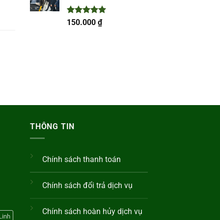
Được xếp
150.000
₫
hạng
5.00
5 sao
1
THÔNG TIN
Chính sách thanh toán
Chính sách đổi trả dịch vụ
Chính sách hoàn hủy dịch vụ
Linh