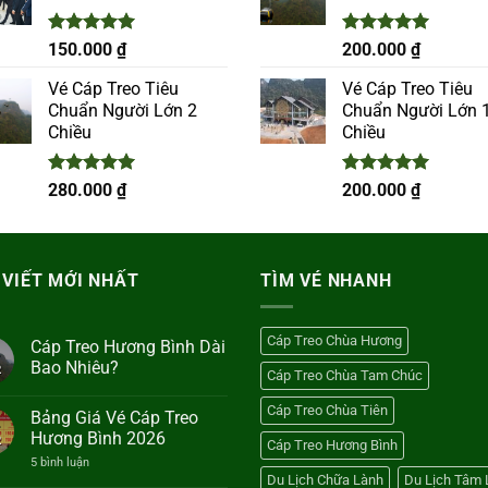
Được xếp
Được xếp
150.000
₫
200.000
₫
hạng
5.00
hạng
5.00
5 sao
5 sao
Vé Cáp Treo Tiêu
Vé Cáp Treo Tiêu
Chuẩn Người Lớn 2
Chuẩn Người Lớn 
Chiều
Chiều
Được xếp
Được xếp
280.000
₫
200.000
₫
hạng
5.00
hạng
5.00
5 sao
5 sao
 VIẾT MỚI NHẤT
TÌM VÉ NHANH
Cáp Treo Chùa Hương
Cáp Treo Hương Bình Dài
Bao Nhiêu?
2
Cáp Treo Chùa Tam Chúc
Không
có
Cáp Treo Chùa Tiên
Bảng Giá Vé Cáp Treo
bình
luận
Hương Bình 2026
2
Cáp Treo Hương Bình
ở
Cáp
ở
5 bình luận
Treo
Bảng
Du Lịch Chữa Lành
Du Lịch Tâm 